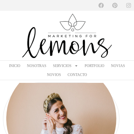
INICIO
NOSOTRAS
SERVICIOS
PORTFOLIO
NOVIAS
NOVIOS
CONTACTO
INICIO
NOSOTRAS
SERVICIOS
PORTFOLIO
NOVIAS
IRATXE
NOVIOS
CONTACTO