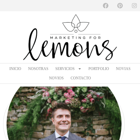
INICIO
NOSOTRAS
SERVICIOS
PORTFOLIO
NOVIAS
NOVIOS
CONTACTO
INICIO
NOSOTRAS
SERVICIOS
PORTFOLIO
NOVIAS
JON U.
NOVIOS
CONTACTO